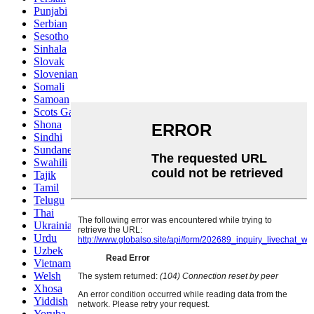
Punjabi
Serbian
Sesotho
Sinhala
Slovak
Slovenian
Somali
Samoan
Scots Gaelic
Shona
Sindhi
Sundanese
Swahili
Tajik
Tamil
Telugu
Thai
Ukrainian
Urdu
Uzbek
Vietnamese
Welsh
Xhosa
Yiddish
Yoruba