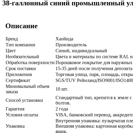
38-галлонный синий промышленный ул
Описание
Бренд
Хаойида
Тип компании
Производитель
Цвет
Синий, индивидуальный
Необязательный
Цвета и материалы по системе RAL н
Обработка поверхности
Порошковое покрытие для наружных
Срок поставки
15-35 дней после получения депозита
Приложения
Торговая улица, парк, площадь, откры
Сертификат
SGS/TUV Рейнланд/ISO9001/ISO140
Минимальный объем
10 шт.
заказа
Стандартный тип, крепится к земле 
Способ установки
болтов.
Гарантия
2 года
Условия оплаты
VISA, банковский перевод, аккредитив
Внутренняя упаковка: пузырчатая пле
Упаковка
Внешняя упаковка: картонная коробк
ящик.