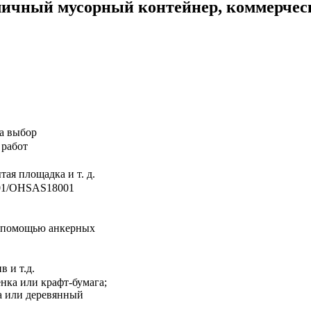
ичный мусорный контейнер, коммерчес
а выбор
 работ
тая площадка и т. д.
01/OHSAS18001
с помощью анкерных
 и т.д.
нка или крафт-бумага;
а или деревянный