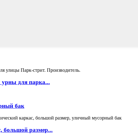
урны для парка...
рный бак
, большой размер...