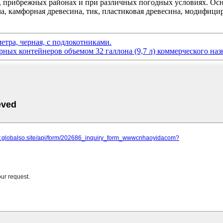
ях, прибрежных районах и при различных погодных условиях. 
ма, камфорная древесина, тик, пластиковая древесина, модифици
етра, черная, с подлокотниками.
ных контейнеров объемом 32 галлона (9,7 л) коммерческого наз