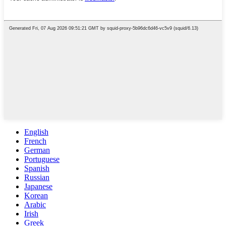
English
French
German
Portuguese
Spanish
Russian
Japanese
Korean
Arabic
Irish
Greek