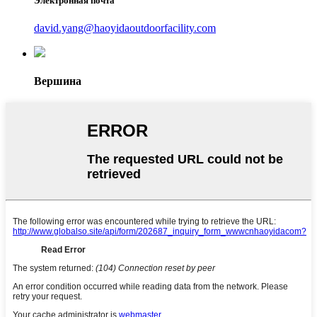
Электронная почта
david.yang@haoyidaoutdoorfacility.com
Вершина