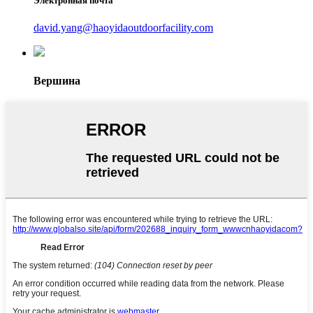
Электронная почта
david.yang@haoyidaoutdoorfacility.com
Вершина