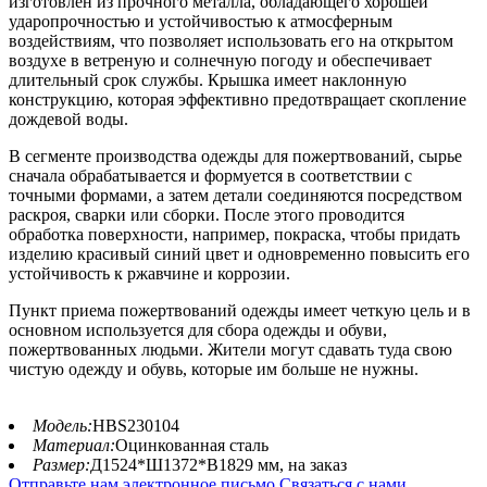
изготовлен из прочного металла, обладающего хорошей
ударопрочностью и устойчивостью к атмосферным
воздействиям, что позволяет использовать его на открытом
воздухе в ветреную и солнечную погоду и обеспечивает
длительный срок службы. Крышка имеет наклонную
конструкцию, которая эффективно предотвращает скопление
дождевой воды.
В сегменте производства одежды для пожертвований, сырье
сначала обрабатывается и формуется в соответствии с
точными формами, а затем детали соединяются посредством
раскроя, сварки или сборки. После этого проводится
обработка поверхности, например, покраска, чтобы придать
изделию красивый синий цвет и одновременно повысить его
устойчивость к ржавчине и коррозии.
Пункт приема пожертвований одежды имеет четкую цель и в
основном используется для сбора одежды и обуви,
пожертвованных людьми. Жители могут сдавать туда свою
чистую одежду и обувь, которые им больше не нужны.
Модель:
HBS230104
Материал:
Оцинкованная сталь
Размер:
Д1524*Ш1372*В1829 мм, на заказ
Отправьте нам электронное письмо
Связаться с нами