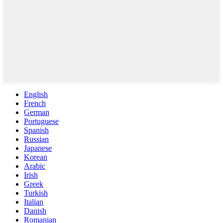
English
French
German
Portuguese
Spanish
Russian
Japanese
Korean
Arabic
Irish
Greek
Turkish
Italian
Danish
Romanian