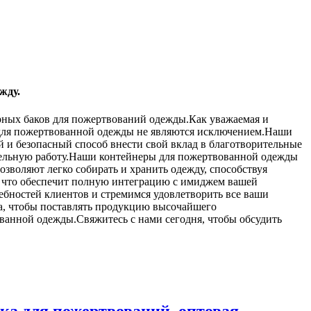
жду.
орных баков для пожертвований одежды.Как уважаемая и
 для пожертвованной одежды не являются исключением.Наши
 и безопасный способ внести свой вклад в благотворительные
тельную работу.Наши контейнеры для пожертвованной одежды
зволяют легко собирать и хранить одежду, способствуя
 что обеспечит полную интеграцию с имиджем вашей
ребностей клиентов и стремимся удовлетворить все ваши
а, чтобы поставлять продукцию высочайшего
вованной одежды.Свяжитесь с нами сегодня, чтобы обсудить
ка для пожертвований, оптовая