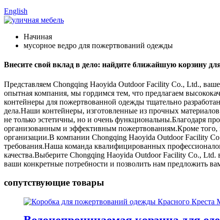
English
Начиная
мусорное ведро для пожертвований одежды
Внесите свой вклад в дело: найдите ближайшую корзину д
Представляем Chongqing Haoyida Outdoor Facility Co., Ltd., 
опытная компания, мы гордимся тем, что предлагаем высокок
контейнеры для пожертвованной одежды тщательно разработан
дела.Наши контейнеры, изготовленные из прочных материало
не только эстетичны, но и очень функциональны.Благодаря пр
организованным и эффективным пожертвованиям.Кроме того, 
организации.В компании Chongqing Haoyida Outdoor Facility C
требования.Наша команда квалифицированных профессионалов 
качества.Выберите Chongqing Haoyida Outdoor Facility Co., Lt
ваши конкретные потребности и позволить нам предложить ва
сопутствующие товары
Водонепроницаемая корзина для оде