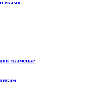
тсеками
ной скамейке
тником