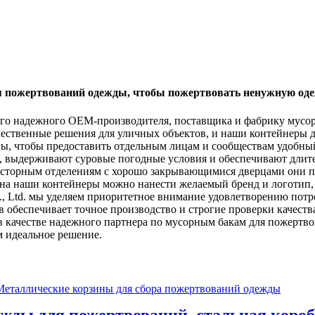
ля пожертвований одежды, чтобы пожертвовать ненужную оде
вашего надежного OEM-производителя, поставщика и фабрику мус
ачественные решения для уличных объектов, и наши контейнеры
ы, чтобы предоставить отдельным лицам и сообществам удобный
в, выдерживают суровые погодные условия и обеспечивают дли
осторным отделениям с хорошо закрывающимися дверцами они по
на наши контейнеры можно нанести желаемый бренд и логотип,
o., Ltd. мы уделяем приоритетное внимание удовлетворению пот
обеспечивает точное производство и строгие проверки качеств
d. в качестве надежного партнера по мусорным бакам для пожерт
м идеальное решение.
жды для пожертвований, стальная короб