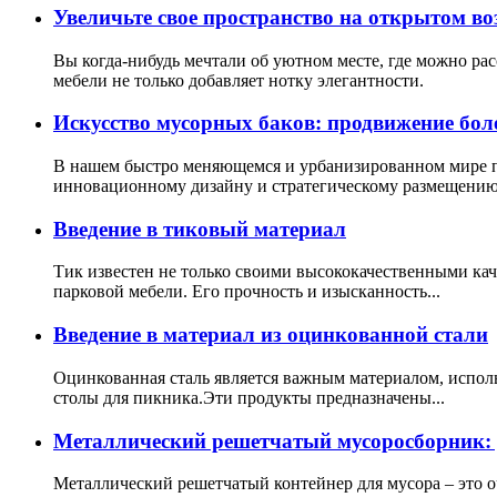
Увеличьте свое пространство на открытом в
Вы когда-нибудь мечтали об уютном месте, где можно ра
мебели не только добавляет нотку элегантности.
Искусство мусорных баков: продвижение бол
В нашем быстро меняющемся и урбанизированном мире пр
инновационному дизайну и стратегическому размещению 
Введение в тиковый материал
Тик известен не только своими высококачественными кач
парковой мебели. Его прочность и изысканность...
Введение в материал из оцинкованной стали
Оцинкованная сталь является важным материалом, исполь
столы для пикника.Эти продукты предназначены...
Металлический решетчатый мусоросборник: д
Металлический решетчатый контейнер для мусора – это 