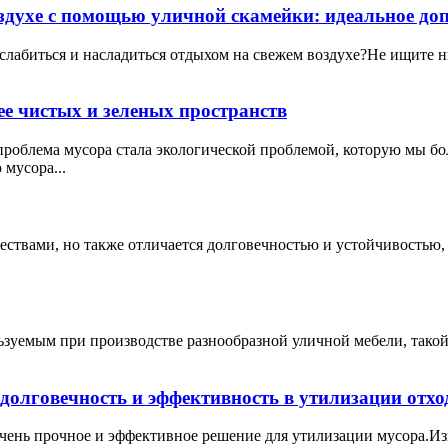
оздухе с помощью уличной скамейки: идеальное до
сслабиться и насладиться отдыхом на свежем воздухе?Не ищите 
ее чистых и зеленых пространств
облема мусора стала экологической проблемой, которую мы бо
мусора...
ествами, но также отличается долговечностью и устойчивостью,
зуемым при производстве разнообразной уличной мебели, такой
олговечность и эффективность в утилизации отхо
очень прочное и эффективное решение для утилизации мусора.И