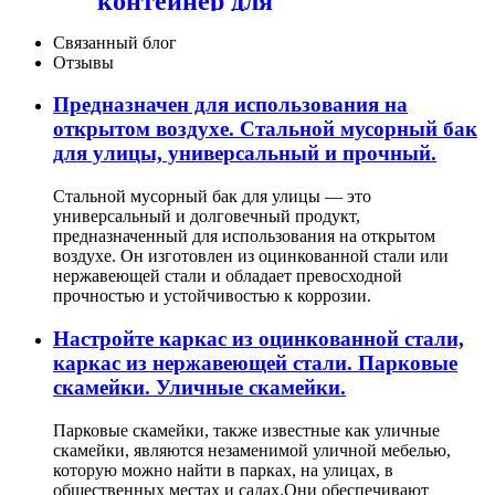
контейнер для
пожертвований одежды.
Корзина для пожертвований
Связанный блог
из ткани.
Отзывы
Предназначен для использования на
открытом воздухе. Стальной мусорный бак
для улицы, универсальный и прочный.
Стальной мусорный бак для улицы — это
универсальный и долговечный продукт,
предназначенный для использования на открытом
воздухе. Он изготовлен из оцинкованной стали или
нержавеющей стали и обладает превосходной
прочностью и устойчивостью к коррозии.
Настройте каркас из оцинкованной стали,
каркас из нержавеющей стали. Парковые
скамейки. Уличные скамейки.
Парковые скамейки, также известные как уличные
скамейки, являются незаменимой уличной мебелью,
которую можно найти в парках, на улицах, в
общественных местах и ​​садах.Они обеспечивают