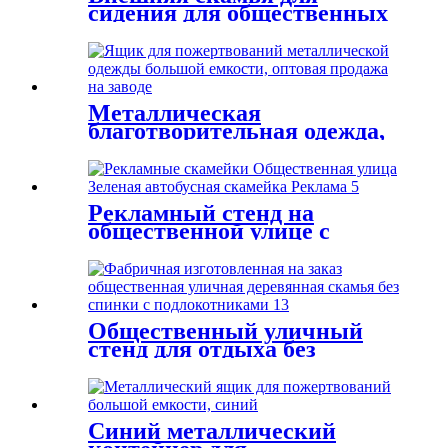
сидения для общественных
мест современного дизайна
с ногами литого алюминия
Металлическая
благотворительная одежда,
контейнер для
пожертвований, банк по
переработке одежды,
оптовая продажа с фабрики
Рекламный стенд на
общественной улице с
подлокотником
Общественный уличный
стенд для отдыха без
спинки на открытом
воздухе с подлокотниками
Синий металлический