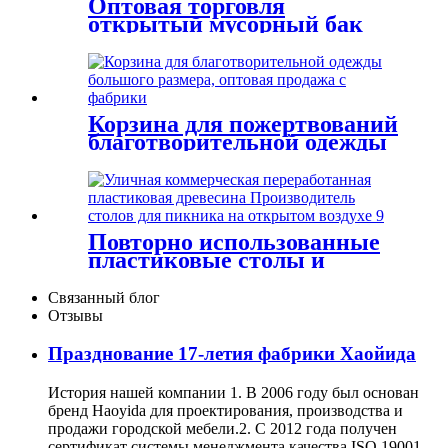
Оптовая торговля
открытый мусорный бак
металлический мусорный
бак с крышкой
Корзина для пожертвований
благотворительной одежды
Металлическая коробка для
пожертвований одежды
Желтый
Повторно использованные
пластиковые столы и
скамейки для пикника для
коммерческой улицы
Связанный блог
Отзывы
Празднование 17-летия фабрики Хаойида
История нашей компании 1. В 2006 году был основан
бренд Haoyida для проектирования, производства и
продажи городской мебели.2. С 2012 года получен
сертификат системы менеджмента качества ISO 19001,