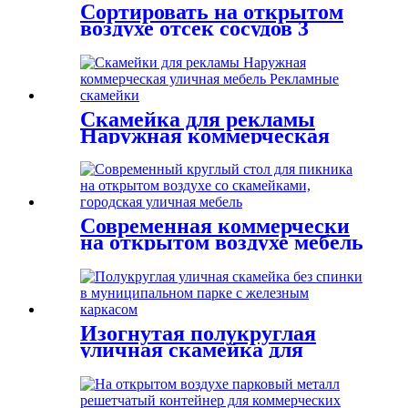
пожертвований, оптовая
Сортировать на открытом
продажа
воздухе отсек сосудов 3
мусорных баков металла с
крышкой
Скамейка для рекламы
Наружная коммерческая
уличная реклама на
скамейке
Современная коммерчески
на открытом воздухе мебель
улицы столов для пикника
городская
Изогнутая полукруглая
уличная скамейка для
муниципального парка