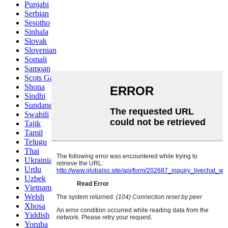
Punjabi
Serbian
Sesotho
Sinhala
Slovak
Slovenian
Somali
Samoan
Scots Gaelic
Shona
Sindhi
Sundanese
Swahili
Tajik
Tamil
Telugu
Thai
Ukrainian
Urdu
Uzbek
Vietnamese
Welsh
Xhosa
Yiddish
Yoruba